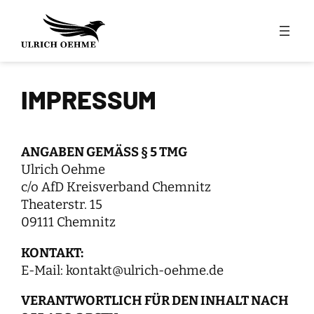
Zum
Inhalt
springen
IMPRESSUM
ANGABEN GEMÄSS § 5 TMG
Ulrich Oehme
c/o AfD Kreisverband Chemnitz
Theaterstr. 15
09111 Chemnitz
KONTAKT:
E-Mail: kontakt@ulrich-oehme.de
VERANTWORTLICH FÜR DEN INHALT NACH