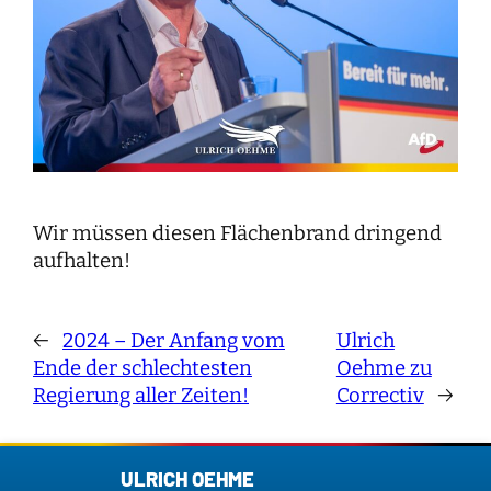
Wir müssen diesen Flächenbrand dringend
aufhalten!
←
2024 – Der Anfang vom
Ulrich
Ende der schlechtesten
Oehme zu
Regierung aller Zeiten!
Correctiv
→
ULRICH OEHME