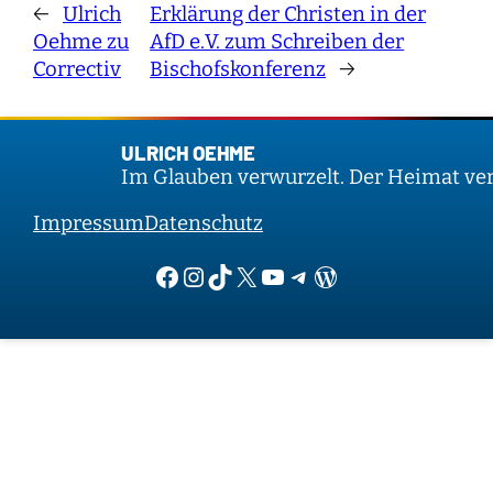
←
Ulrich
Erklärung der Christen in der
Oehme zu
AfD e.V. zum Schreiben der
Correctiv
Bischofskonferenz
→
ULRICH OEHME
Im Glauben verwurzelt. Der Heimat verp
Impressum
Datenschutz
Facebook
Instagram
TikTok
X
YouTube
Telegram
WordPress